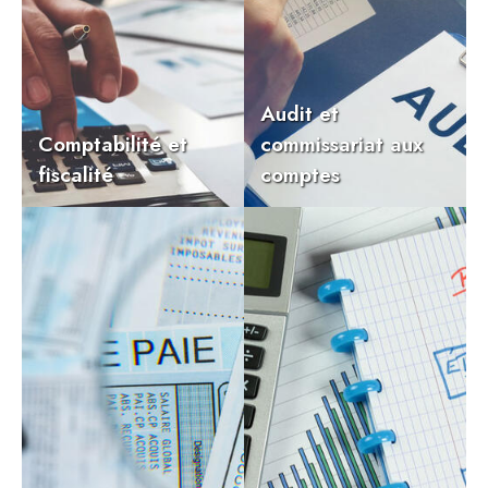
Juridique d’entreprise
Audit et
Comptabilité et
commissariat aux
fiscalité
comptes