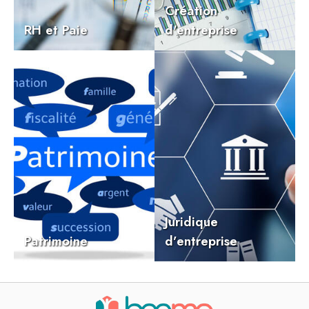
Création
RH et Paie
d'entreprise
Juridique
Patrimoine
d’entreprise