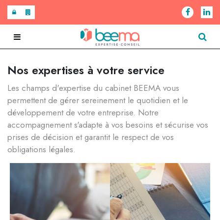
Notre cabinet
Nos expertises à votre service
Les champs d'expertise du cabinet BEEMA vous
Nos expertises
Présentation
permettent de gérer sereinement le quotidien et le
développement de votre entreprise. Notre
Actualités
Notre bureau
Comptabilité et fiscalité
accompagnement s'adapte à vos besoins et sécurise vos
prises de décision et garantit le respect de vos
Blog
Notre équipe
Audit et commissariat aux comptes
obligations légales.
Contact
Recrutement
RH et Paie
Création d'entreprise
Patrimoine