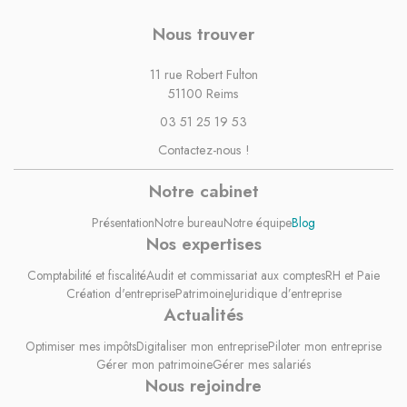
Nous trouver
11 rue Robert Fulton
51100 Reims
03 51 25 19 53
Contactez-nous !
Notre cabinet
Présentation
Notre bureau
Notre équipe
Blog
Nos expertises
Comptabilité et fiscalité
Audit et commissariat aux comptes
RH et Paie
Création d'entreprise
Patrimoine
Juridique d’entreprise
Actualités
Optimiser mes impôts
Digitaliser mon entreprise
Piloter mon entreprise
Gérer mon patrimoine
Gérer mes salariés
Nous rejoindre